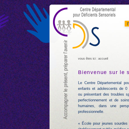
aller au contenu
aller au fil d'ariane
aller à la recherche
accessibilité
l
vous êtes ici :
accueil
Bienvenue sur le 
Le Centre Départemental pou
enfants et adolescents de 0 à
ou présentant des troubles sp
perfectionnement et de soins
humaines, dans une perspec
professionnelle.
« École pour jeunes sourdes