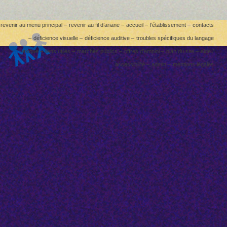
revenir au menu principal –
revenir au fil d’ariane –
accueil –
l’établissement –
contacts
–
déficience visuelle –
déficience auditive –
troubles spécifiques du langage
lexique –
liens utiles –
marchés publics –
offres d’emploi –
plan du site –
aide /
accessibilité –
admin –
mentions légales