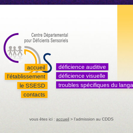
aller au contenu
aller au fil d'ariane
aller à la recherche
accessibilité
déficience auditive
accueil
déficience visuelle
l’établissement
troubles spécifiques du lang
le SSESD
contacts
vous êtes ici :
accueil
> l’admission au CDDS