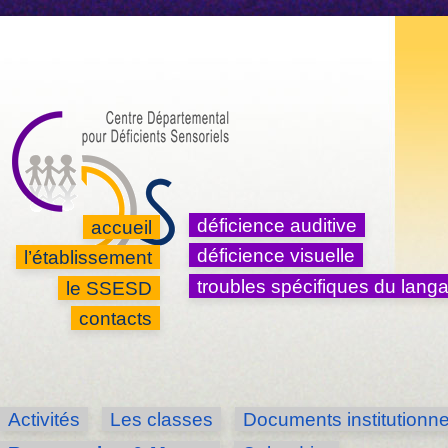
aller au contenu
aller au fil d'ariane
aller à la recherche
accessibilité
déficience auditive
accueil
déficience visuelle
l’établissement
troubles spécifiques du lang
le SSESD
contacts
Activités
Les classes
Documents institutionne