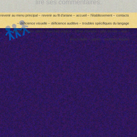
lire ses commentaires.
revenir au menu principal –
revenir au fil d’ariane –
accueil –
l’établissement –
contacts
–
déficience visuelle –
déficience auditive –
troubles spécifiques du langage
lexique –
liens utiles –
marchés publics –
offres d’emploi –
plan du site –
aide /
accessibilité –
admin –
mentions légales