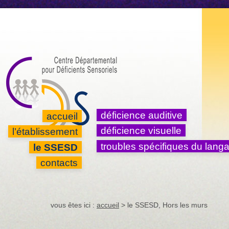
aller au contenu
aller au fil d'ariane
aller à la recherche
accessibilité
déficience auditive
accueil
déficience visuelle
l’établissement
troubles spécifiques du lang
le SSESD
contacts
vous êtes ici :
accueil
> le SSESD, Hors les murs