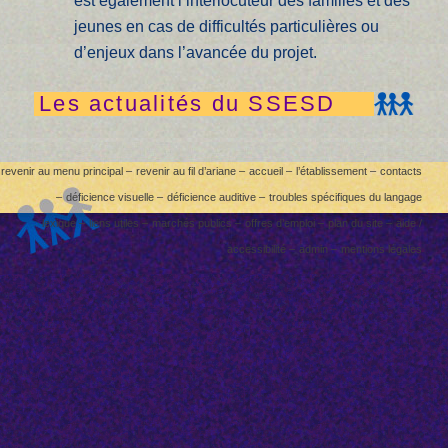
est également l’interlocuteur des familles et des
jeunes en cas de difficultés particulières ou
d’enjeux dans l’avancée du projet.
Les actualités du SSESD
revenir au menu principal –
revenir au fil d’ariane –
accueil –
l’établissement –
contacts
–
déficience visuelle –
déficience auditive –
troubles spécifiques du langage
lexique –
liens utiles –
marchés publics –
offres d’emploi –
plan du site –
aide /
accessibilité –
admin –
mentions légales