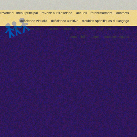
revenir au menu principal –
revenir au fil d’ariane –
accueil –
l’établissement –
contacts
–
déficience visuelle –
déficience auditive –
troubles spécifiques du langage
lexique –
liens utiles –
marchés publics –
offres d’emploi –
plan du site –
aide /
accessibilité –
admin –
mentions légales