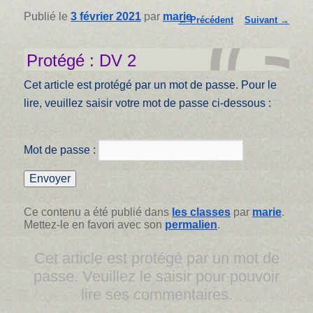
Navigation
Publié le
3 février 2021
par
marie
←
Précédent
Suivant
→
des
articles
Protégé : DV 2
Cet article est protégé par un mot de passe. Pour le
lire, veuillez saisir votre mot de passe ci-dessous :
Mot de passe :
Ce contenu a été publié dans
les classes
par
marie
.
Mettez-le en favori avec son
permalien
.
Cet article est protégé par un mot de
passe. Veuillez le saisir pour pouvoir
lire ses commentaires.