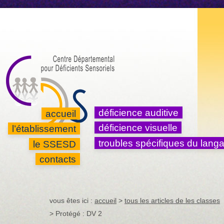
aller au contenu
aller au fil d'ariane
aller à la recherche
accessibilité
déficience auditive
accueil
déficience visuelle
l’établissement
troubles spécifiques du lang
le SSESD
contacts
vous êtes ici :
accueil
>
tous les articles de les classes
> Protégé : DV 2